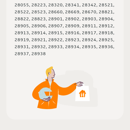
28055, 28223, 28320, 28341, 28342, 28521,
28522, 28523, 28660, 28669, 28670, 28821,
28822, 28823, 28901, 28902, 28903, 28904,
28905, 28906, 28907, 28909, 28911, 28912,
28913, 28914, 28915, 28916, 28917, 28918,
28919, 28921, 28922, 28923, 28924, 28925,
28931, 28932, 28933, 28934, 28935, 28936,
28937, 28938