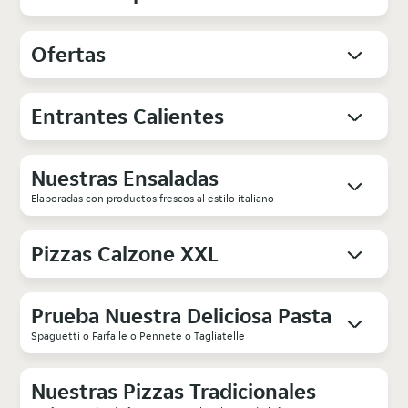
Ofertas
Entrantes Calientes
Nuestras Ensaladas
Elaboradas con productos frescos al estilo italiano
Pizzas Calzone XXL
Prueba Nuestra Deliciosa Pasta
Spaguetti o Farfalle o Pennete o Tagliatelle
Nuestras Pizzas Tradicionales